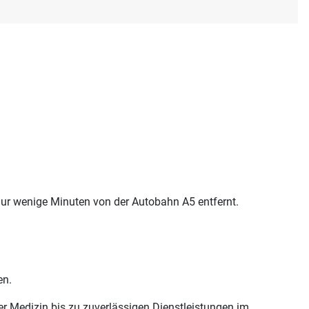
nur wenige Minuten von der Autobahn A5 entfernt.
en.
der Medizin bis zu zuverlässigen Dienstleistungen im